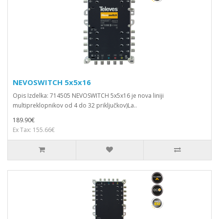
NEVOSWITCH 5x5x16
Opis Izdelka: 714505 NEVOSWITCH 5x5x16 je nova liniji
multipreklopnikov od 4 do 32 priključkov)La..
189.90€
Ex Tax: 155.66€