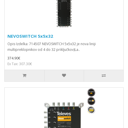
NEVOSWITCH 5x5x32
Opis Izdelka: 714507 NEVOSWITCH 5x5x32 je nova liniji
multipreklopnikov od 4 do 32 priključkov)La..
374.90€
Ex Tax: 307.30€