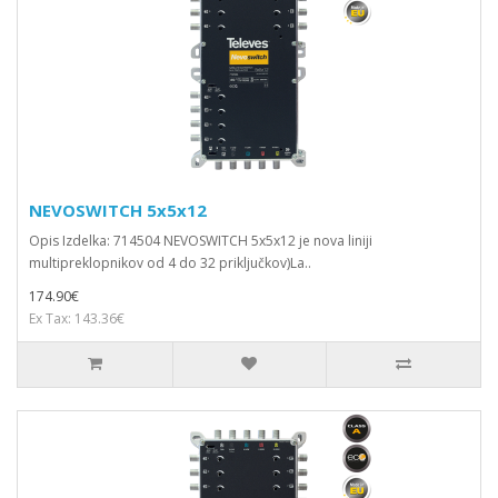
NEVOSWITCH 5x5x12
Opis Izdelka: 714504 NEVOSWITCH 5x5x12 je nova liniji
multipreklopnikov od 4 do 32 priključkov)La..
174.90€
Ex Tax: 143.36€