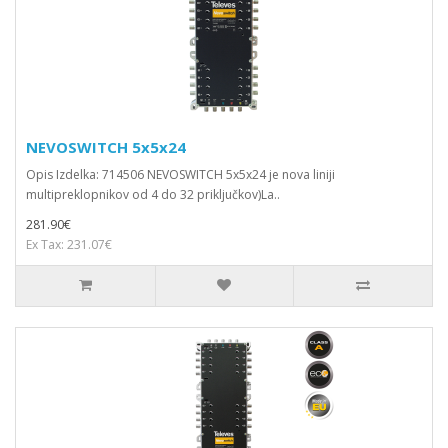
NEVOSWITCH 5x5x24
Opis Izdelka: 714506 NEVOSWITCH 5x5x24 je nova liniji
multipreklopnikov od 4 do 32 priključkov)La..
281.90€
Ex Tax: 231.07€