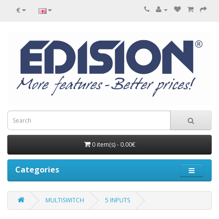
€
0 item(s) - 0.00€
Categories
MULTISWITCH
5 INPUTS