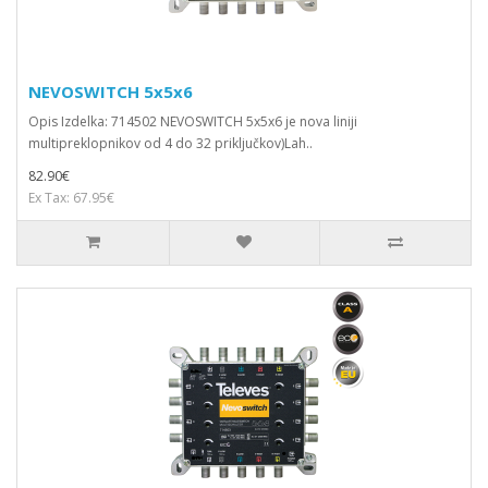
NEVOSWITCH 5x5x6
Opis Izdelka: 714502 NEVOSWITCH 5x5x6 je nova liniji
multipreklopnikov od 4 do 32 priključkov)Lah..
82.90€
Ex Tax: 67.95€