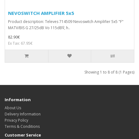
NEVOSWITCH AMPLIFIER 5x5
Product description: Televes 714509 Nevoswitch Amplifier 5x5 "F"
MATV/BIS G 27/25dB Vo 115dB΅V, h..
82.90€
Ex Tax: 67.95€
Showing 1 to 8 of 8 (1 Pages)
Information
About Us
Delivery Information
Privacy Policy
Terms & Conditions
Customer Service