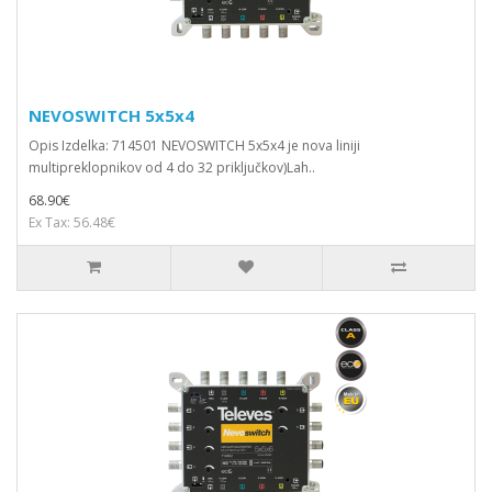
NEVOSWITCH 5x5x4
Opis Izdelka: 714501 NEVOSWITCH 5x5x4 je nova liniji
multipreklopnikov od 4 do 32 priključkov)Lah..
68.90€
Ex Tax: 56.48€