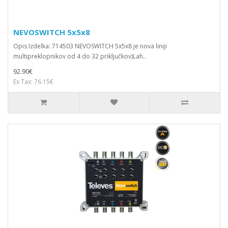
NEVOSWITCH 5x5x8
Opis Izdelka: 714503 NEVOSWITCH 5x5x8 je nova liniji
multipreklopnikov od 4 do 32 priključkov)Lah..
92.90€
Ex Tax: 76.15€